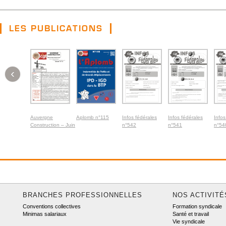
LES PUBLICATIONS
‹
Auvergne
Aplomb n°115
Infos fédérales
Infos fédérales
Infos
Construction – Juin
n°542
n°541
n°54
2026
BRANCHES PROFESSIONNELLES
NOS ACTIVITÉ
Conventions collectives
Formation syndicale
Minimas salariaux
Santé et travail
Vie syndicale