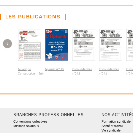
LES PUBLICATIONS
‹
Auvergne
Aplomb n°115
Infos fédérales
Infos fédérales
Infos
Construction – Juin
n°542
n°541
n°54
2026
BRANCHES PROFESSIONNELLES
NOS ACTIVITÉ
Conventions collectives
Formation syndicale
Minimas salariaux
Santé et travail
Vie syndicale