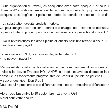
– Une organisation du travail, en adéquation avec notre époque. Car pour u
durée de 42 ans de carrière – pour la poignée de survivants qui y parvienn
toxiques, cancérogènes et polluantes, créée les conditions incontestables d
– La substitution desdits produits mortels.
On peut imaginer de modifier le cahier des charges des chercheurs des serv
la productivité du produit, pourquoi ne pas parier sur la protection du vivant ?
– Nous revendiquons les droits pleins et entiers pour une retraite digne à 55
insalubre et mal payé !
Je suis salarié VINCI, les caisses dégueulent de fric !
« Ils peuvent payer ! »
S’agissant de la réforme des retraites, en lien avec les pénibilités subies
invitons le citoyen François HOLLANDE, à se désenclaver du dogme de la pen
constitue les fondements progressistes de l’esprit du peuple de gauche !
A sauver des vies ! Bon Dieu !
Nous ne lui reprocherons pas d’échouer, mais nous le maudirons d’échouer ave
Alors Tous Ensemble le 10 septembre ! Et vive la CGT !
Merci pour votre écoute.
MAU Frédéric