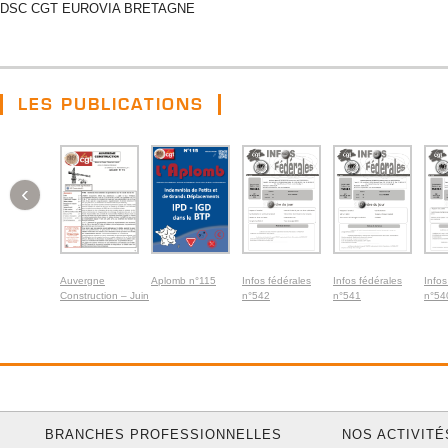
DSC CGT EUROVIA BRETAGNE
LES PUBLICATIONS
‹
Auvergne
Aplomb n°115
Infos fédérales
Infos fédérales
Infos
Construction – Juin
n°542
n°541
n°54
2026
BRANCHES PROFESSIONNELLES
NOS ACTIVITÉ