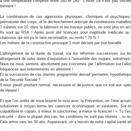
à une température comprise entre 160 et 180°. L’hiver, ce n’est pas forcéme
tiennent !
La combinaison de ces agressions physiques, chimiques et psychiques, 
prématurée des corps, et le déclenchement anticipé de nombreuses maladies
7 salariés sur 10, dans le bâtiment et les travaux publics, ne sont plus en act
Ils sont au RSA ! Après avoir été licenciés pour inaptitude médicale au 
chanceux qui ont pu le faire reconnaître, ou morts ! 70 % !
Les métiers de la construction provoque 1 mort déclaré par jour travaillé.
L’allongement de la durée du travail, via les réformes successives sur le
allongement de notre durée d’exposition à l’ensemble des risques, entraînant
Nous ne nous sentons absolument pas concernés par l’affirmation sur l’allo
fréquences aux enterrements en attestent !
Et la succession de ces drames programmés devrait permettre, hypothétiqu
de la Sécurité Sociale ?
Il nous paraît pourtant normal, nécessaire et de justice, que ce soit aux spéc
de réparer !
Et que l’on arrête de nous bourrer le mou avec la Prévention, en l’état actue
solutionner à moyen terme les carences économiques et sanitaires. Sur le
culpabiliser le copain, à mieux le sanctionner, à mieux le licencier ! « Tu t’
sécurité – dans la plupart des cas, les conditions ne sont pas réunies -, tu nuis
Cela arrive vers les 50 ans. Auparavant, on a besoin de notre capital santé af