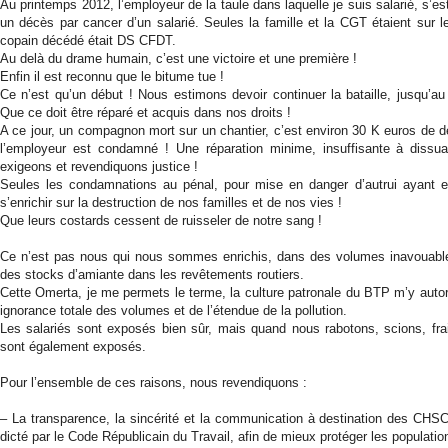
Au printemps 2012, l’employeur de la taule dans laquelle je suis salarié, s’e
un décès par cancer d’un salarié. Seules la famille et la CGT étaient sur le
copain décédé était DS CFDT.
Au delà du drame humain, c’est une victoire et une première !
Enfin il est reconnu que le bitume tue !
Ce n’est qu’un début ! Nous estimons devoir continuer la bataille, jusqu’au
Que ce doit être réparé et acquis dans nos droits !
A ce jour, un compagnon mort sur un chantier, c’est environ 30 K euros de
l’employeur est condamné ! Une réparation minime, insuffisante à diss
exigeons et revendiquons justice !
Seules les condamnations au pénal, pour mise en danger d’autrui ayant entr
s’enrichir sur la destruction de nos familles et de nos vies !
Que leurs costards cessent de ruisseler de notre sang !
Ce n’est pas nous qui nous sommes enrichis, dans des volumes inavouables, 
des stocks d’amiante dans les revêtements routiers.
Cette Omerta, je me permets le terme, la culture patronale du BTP m’y autoris
ignorance totale des volumes et de l’étendue de la pollution.
Les salariés sont exposés bien sûr, mais quand nous rabotons, scions, frai
sont également exposés.
Pour l’ensemble de ces raisons, nous revendiquons :
– La transparence, la sincérité et la communication à destination des CHSC
dicté par le Code Républicain du Travail, afin de mieux protéger les populati