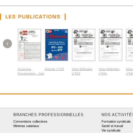
LES PUBLICATIONS
‹
Auvergne
Aplomb n°115
Infos fédérales
Infos fédérales
Infos
Construction – Juin
n°542
n°541
n°54
2026
BRANCHES PROFESSIONNELLES
NOS ACTIVITÉ
Conventions collectives
Formation syndicale
Minimas salariaux
Santé et travail
Vie syndicale