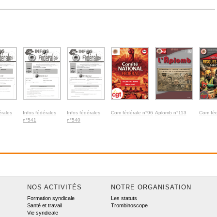
érales
Infos fédérales
Infos fédérales
Com fédérale n°96
Aplomb n°113
Com féd
n°541
n°540
NOS ACTIVITÉS
NOTRE ORGANISATION
Formation syndicale
Les statuts
Santé et travail
Trombinoscope
Vie syndicale