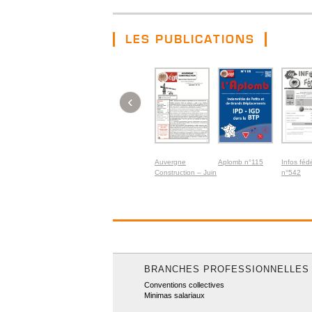
LES PUBLICATIONS
‹
Auvergne
Aplomb n°115
Infos féd
Construction – Juin
n°542
2026
BRANCHES PROFESSIONNELLES
Conventions collectives
Minimas salariaux