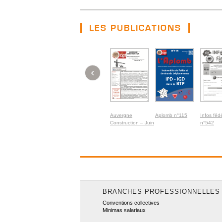
LES PUBLICATIONS
‹
Auvergne
Aplomb n°115
Infos féd
Construction – Juin
n°542
2026
BRANCHES PROFESSIONNELLES
Conventions collectives
Minimas salariaux