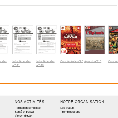
érales
Infos fédérales
Infos fédérales
Com fédérale n°96
Aplomb n°113
Com féd
n°541
n°540
NOS ACTIVITÉS
NOTRE ORGANISATION
Formation syndicale
Les statuts
Santé et travail
Trombinoscope
Vie syndicale