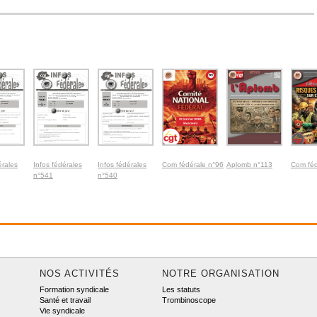
érales
Infos fédérales
Infos fédérales
Com fédérale n°96
Aplomb n°113
Com féd
n°541
n°540
NOS ACTIVITÉS
NOTRE ORGANISATION
Formation syndicale
Les statuts
Santé et travail
Trombinoscope
Vie syndicale