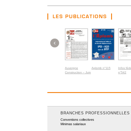
LES PUBLICATIONS
‹
Auvergne
Aplomb n°115
Infos féd
Construction – Juin
n°542
2026
BRANCHES PROFESSIONNELLES
Conventions collectives
Minimas salariaux