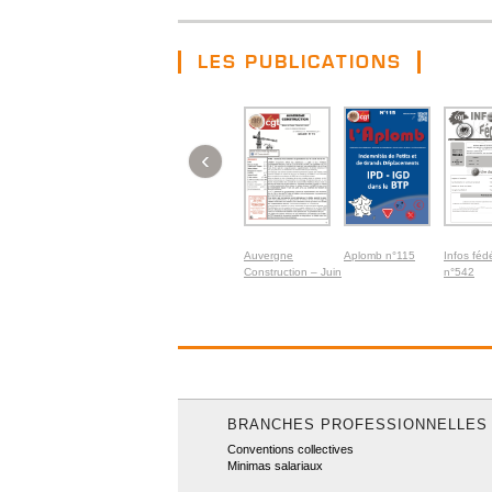
LES PUBLICATIONS
‹
Auvergne
Aplomb n°115
Infos féd
Construction – Juin
n°542
2026
BRANCHES PROFESSIONNELLES
Conventions collectives
Minimas salariaux