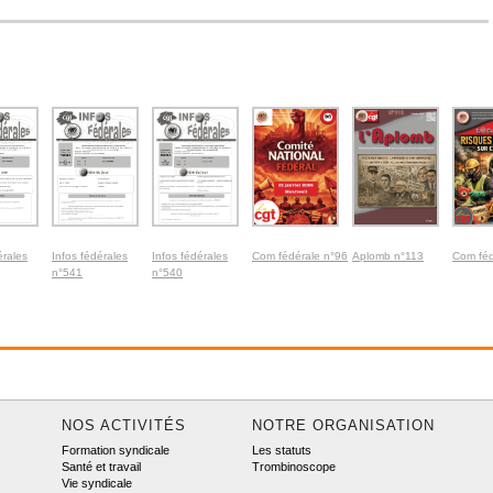
érales
Infos fédérales
Infos fédérales
Com fédérale n°96
Aplomb n°113
Com féd
n°541
n°540
NOS ACTIVITÉS
NOTRE ORGANISATION
Formation syndicale
Les statuts
Santé et travail
Trombinoscope
Vie syndicale