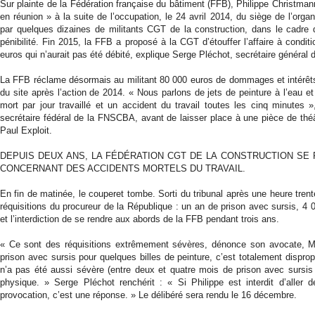
Sur plainte de la Fédération française du bâtiment (FFB), Philippe Christmann
en réunion » à la suite de l’occupation, le 24 avril 2014, du siège de l’orga
par quelques dizaines de militants CGT de la construction, dans le cadre
pénibilité. Fin 2015, la FFB a proposé à la CGT d’étouffer l’affaire à cond
euros qui n’aurait pas été débité, explique Serge Pléchot, secrétaire général 
La FFB réclame désormais au militant 80 000 euros de dommages et intérêts 
du site après l’action de 2014. « Nous parlons de jets de peinture à l’eau et
mort par jour travaillé et un accident du travail toutes les cinq minutes 
secrétaire fédéral de la FNSCBA, avant de laisser place à une pièce de théâ
Paul Exploit.
DEPUIS DEUX ANS, LA FÉDÉRATION CGT DE LA CONSTRUCTION SE 
CONCERNANT DES ACCIDENTS MORTELS DU TRAVAIL.
En fin de matinée, le couperet tombe. Sorti du tribunal après une heure tre
réquisitions du procureur de la République : un an de prison avec sursis, 4
et l’interdiction de se rendre aux abords de la FFB pendant trois ans.
« Ce sont des réquisitions extrêmement sévères, dénonce son avocate, Ma
prison avec sursis pour quelques billes de peinture, c’est totalement dispropo
n’a pas été aussi sévère (entre deux et quatre mois de prison avec sursis ­ N
physique. » Serge Pléchot renchérit : « Si Philippe est interdit d’alle
provocation, c’est une réponse. » Le délibéré sera rendu le 16 décembre.