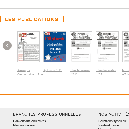
LES PUBLICATIONS
‹
Auvergne
Aplomb n°115
Infos fédérales
Infos fédérales
Infos
Construction – Juin
n°542
n°541
n°54
2026
BRANCHES PROFESSIONNELLES
NOS ACTIVITÉ
Conventions collectives
Formation syndicale
Minimas salariaux
Santé et travail