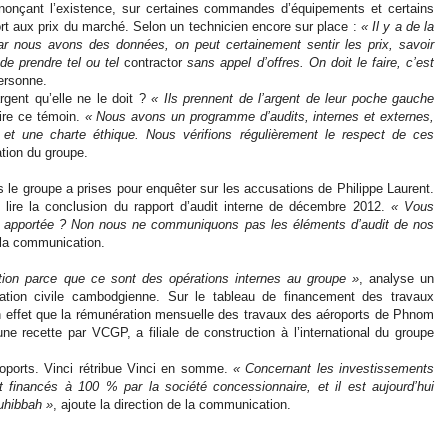
énonçant l’existence, sur certaines commandes d’équipements et certains
ort aux prix du marché. Selon un technicien encore sur place :
« Il y a de la
 car nous avons des données, on peut certainement sentir les prix, savoir
e prendre tel ou tel
contractor
sans appel d’offres. On doit le faire, c’est
ersonne.
rgent qu’elle ne le doit ?
« Ils prennent de l’argent de leur poche gauche
oire ce témoin.
« Nous avons un programme d’audits, internes et externes,
s et une charte éthique. Nous vérifions régulièrement le respect de ces
tion du groupe.
 le groupe a prises pour enquêter sur les accusations de Philippe Laurent.
e lire la conclusion du rapport d’audit interne de décembre 2012.
« Vous
i apportée ? Non nous ne communiquons pas les éléments d’audit de nos
 la communication.
uration parce que ce sont des opérations internes au groupe »
, analyse un
viation civile cambodgienne. Sur le tableau de financement des travaux
en effet que la rémunération mensuelle des travaux des aéroports de Phnom
recette par VCGP, a filiale de construction à l’international du groupe
roports. Vinci rétribue Vinci en somme.
« Concernant les investissements
t financés à 100 % par la société concessionnaire, et il est aujourd’hui
uhibbah »
, ajoute la direction de la communication.