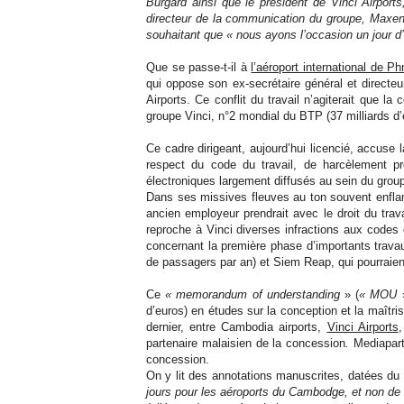
Burgard ainsi que le président de Vinci Airpor
directeur de la communication du groupe, Maxenc
souhaitant que « nous ayons l’occasion un jour d
Que se passe-t-il à
l’aéroport international de 
qui oppose son ex-secrétaire général et direct
Airports. Ce conflit du travail n’agiterait que l
groupe Vinci, n°2 mondial du BTP (37 milliards d’e
Ce cadre dirigeant, aujourd’hui licencié, accuse l
respect du code du travail, de harcèlement pro
électroniques largement diffusés au sein du grou
Dans ses missives fleuves au ton souvent enflam
ancien employeur prendrait avec le droit du trav
reproche à Vinci diverses infractions aux codes c
concernant la première phase d’importants trav
de passagers par an) et Siem Reap, qui pourraient 
Ce
« memorandum of understanding
» (
« MOU
d’euros) en études sur la conception et la maîtr
dernier, entre Cambodia airports,
Vinci Airports
partenaire malaisien de la concession
.
Mediapart
concession.
On y lit des annotations manuscrites, datées du
jours pour les aéroports du Cambodge, et non de s