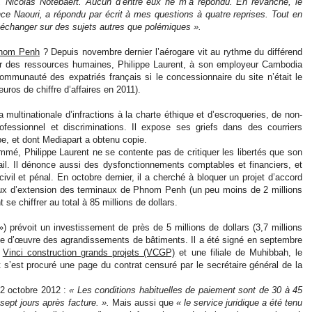
ts, Nicolas Notebaert. Aucun d’entre eux ne m’a répondu. En revanche, le
e Naouri, a répondu par écrit à mes questions à quatre reprises. Tout en
’échanger sur des sujets autres que polémiques ».
Phnom Penh
? Depuis novembre dernier l’aérogare vit au rythme du différend
eur des ressources humaines, Philippe Laurent, à son employeur Cambodia
a communauté des expatriés français si le concessionnaire du site n’était le
uros de chiffre d’affaires en 2011).
a multinationale d’infractions à la charte éthique et d’escroqueries, de non-
fessionnel et discriminations. Il expose ses griefs dans des courriers
pe, et dont Mediapart a obtenu copie.
mé, Philippe Laurent ne se contente pas de critiquer les libertés que son
ail. Il dénonce aussi des dysfonctionnements comptables et financiers, et
ivil et pénal. En octobre dernier, il a cherché à bloquer un projet d’accord
aux d’extension des terminaux de Phnom Penh (un peu moins de 2 millions
se chiffrer au total à 85 millions de dollars.
») prévoit un investissement de près de 5 millions de dollars (3,7 millions
ise d’œuvre des agrandissements de bâtiments. Il a été signé en septembre
,
Vinci construction grands projets (VCGP)
et une filiale de Muhibbah, le
 s’est procuré une page du contrat censuré par le secrétaire général de la
 2 octobre 2012 :
« Les conditions habituelles de paiement sont de 30 à 45
ept jours après facture. ».
Mais aussi que
« le service juridique a été tenu