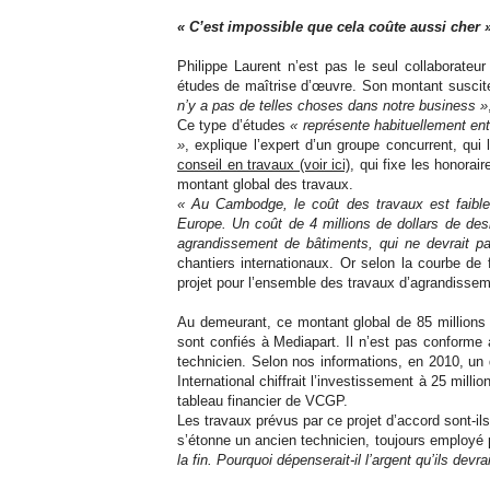
« C’est impossible que cela coûte aussi cher 
Philippe Laurent n’est pas le seul collaborateu
études de maîtrise d’œuvre. Son montant suscite
n’y a pas de telles choses dans notre business »
Ce type d’études
« représente habituellement ent
»
, explique l’expert d’un groupe concurrent, qui
conseil en travaux (voir ici)
, qui fixe les honorai
montant global des travaux.
« Au Cambodge, le coût des travaux est faible 
Europe. Un coût de 4 millions de dollars de des
agrandissement de bâtiments, qui ne devrait pa
chantiers internationaux. Or selon la courbe de
projet pour l’ensemble des travaux d’agrandissemen
Au demeurant, ce montant global de 85 millions d
sont confiés à Mediapart. Il n’est pas conforme 
technicien. Selon nos informations, en 2010, u
International chiffrait l’investissement à 25 mill
tableau financier de VCGP.
Les travaux prévus par ce projet d’accord sont-il
s’étonne un ancien technicien, toujours employé p
la fin. Pourquoi dépenserait-il l’argent qu’ils devra