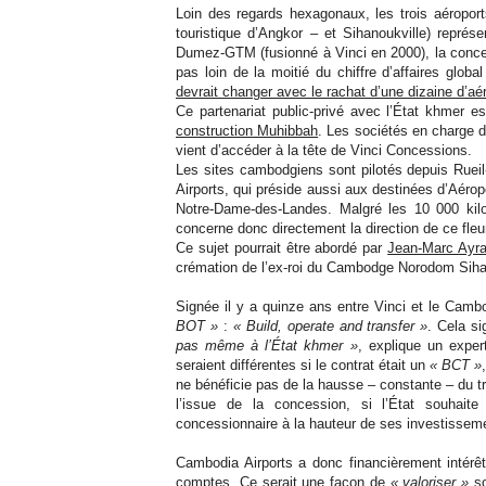
Loin des regards hexagonaux, les trois aéropo
touristique d’Angkor – et Sihanoukville) représe
Dumez-GTM (fusionné à Vinci en 2000), la concess
pas loin de la moitié du chiffre d’affaires glob
devrait changer avec le rachat d’une dizaine d’aér
Ce partenariat public-privé avec l’État khmer e
construction Muhibbah
. Les sociétés en charge d
vient d’accéder à la tête de Vinci Concessions.
Les sites cambodgiens sont pilotés depuis Rueil
Airports, qui préside aussi aux destinées d’Aérop
Notre-Dame-des-Landes. Malgré les 10 000 kilo
concerne donc directement la direction de ce fleur
Ce sujet pourrait être abordé par
Jean-Marc Ayra
crémation de l’ex-roi du Cambodge Norodom Sih
Signée il y a quinze ans entre Vinci et le Camb
BOT »
:
« Build, operate and transfer »
. Cela si
pas même à l’État khmer »
, explique un exper
seraient différentes si le contrat était un
« BCT »
ne bénéficie pas de la hausse – constante – du tra
l’issue de la concession, si l’État souhai
concessionnaire à la hauteur de ses investissem
Cambodia Airports a donc financièrement intérê
comptes. Ce serait une façon de
« valoriser »
so