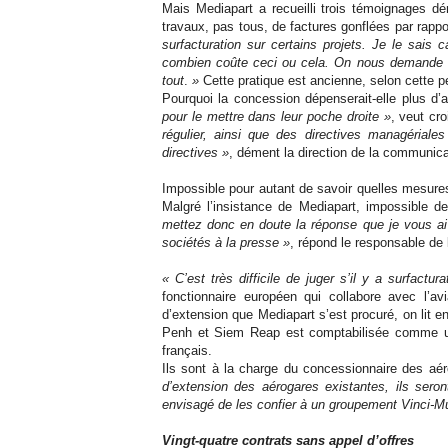
Mais Mediapart a recueilli trois témoignages d
travaux, pas tous, de factures gonflées par rapp
surfacturation sur certains projets. Je le sais
combien coûte ceci ou cela. On nous demande d
tout
.
»
Cette pratique est ancienne, selon cette p
Pourquoi la concession dépenserait-elle plus d’a
pour le mettre dans leur poche droite
»
, veut cr
régulier, ainsi que des directives managériale
directives »
, dément la direction de la communica
Impossible pour autant de savoir quelles mesures
Malgré l’insistance de Mediapart, impossible d
mettez donc en doute la réponse que je vous a
sociétés à la presse »
, répond le responsable de
« C’est très difficile de juger s’il y a surfact
fonctionnaire européen qui collabore avec l’a
d’extension que Mediapart s’est procuré, on lit 
Penh et Siem Reap est comptabilisée comme une 
français.
Ils sont à la charge du concessionnaire des aé
d’extension des aérogares existantes, ils seron
envisagé de les confier à un groupement Vinci-M
Vingt-quatre contrats sans appel d’offres