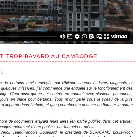
NT TROP BAVARD AU CAMBODGE
T)
re de certains mails envoyés par Philippe Laurent à divers dirigeants et
s quelques missives, j’ai commencé une enquête sur le fonctionnement des
ge. C’est ainsi que je suis entrée en contact avec plusieurs personnes,
ujours en place pour certains. Tous m’ont parlé sous le sceau de la plus
n’apparaît dans l’article, et que j’entretiens à dessein un flou sur la nature
mbre de documents étayant leurs dires (en partie publiés dans cet article),
ges méritaient d’être publiés, car factuels et précis.
de Vinci, Jean-François Gouédard, le président de SCA/CAMS Louis-Roch