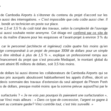
»
r de Cambodia Airports à s’étonner du contenu du projet d’accord sur les
 aussi des interrogations.
« C’est impossible que cela coûte aussi cher. Il
, bondit un technicien en poste sur place.
re 1,5 et 3,5 % du coût total des travaux, selon la complexité de l’ouvrage
 lui aussi souhaite rester anonyme. Cet étiage est
confirmé par ce site de
res du maître d’œuvre pour les esquisses et l’avant-projet à environ 3 % du
car le personnel (architecte et ingénieur) coûte quatre fois moins qu’en
ign correspondrait à un projet de presque 300M de dollars pour un simple
s être rétribué à plus de 1,5 % »
, explique un professionnel rompu aux
 financement du projet que s’est procurée Mediapart, le montant global du
t atteint 85 millions de dollars, soit 3,5 fois moins.
e dollars lui aussi étonne les collaborateurs de Cambodia Airports qui se
aux prix auxquels aboutissent habituellement les appels d’offres, décrit un
n devis sommaire des travaux d’extension du seul aéroport de Phnom Penh
ions de dollars, presque moitié moins que la somme prévue aujourd’hui par le
s surfacturés ?
« Je ne vois pas pourquoi ils paieraient une surfacturation »
,
ar Vinci mais ailleurs :
« Dans ce type de concession, l’argent se gagne à
ient au contraire garder? Vinci contrôle tout, c’est très surveillé. »