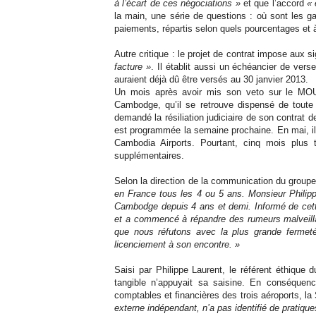
à l’écart de ces négociations »
et que l’accord
« 
la main, une série de questions : où sont les g
paiements, répartis selon quels pourcentages et à
Autre critique : le projet de contrat impose aux
facture »
. Il établit aussi un échéancier de vers
auraient déjà dû être versés au 30 janvier 2013.
Un mois après avoir mis son veto sur le MOU,
Cambodge, qu’il se retrouve dispensé de toute a
demandé la résiliation judiciaire de son contrat
est programmée la semaine prochaine. En mai, il 
Cambodia Airports. Pourtant, cinq mois plus 
supplémentaires.
Selon la direction de la communication du group
en France tous les 4 ou 5 ans. Monsieur Philippe
Cambodge depuis 4 ans et demi. Informé de cett
et a commencé à répandre des rumeurs malveilla
que nous réfutons avec la plus grande fermet
licenciement à son encontre. »
Saisi par Philippe Laurent, le référent éthique
tangible n’appuyait sa saisine. En conséquence,
comptables et financières des trois aéroports, l
externe indépendant, n’a pas identifié de pratiq