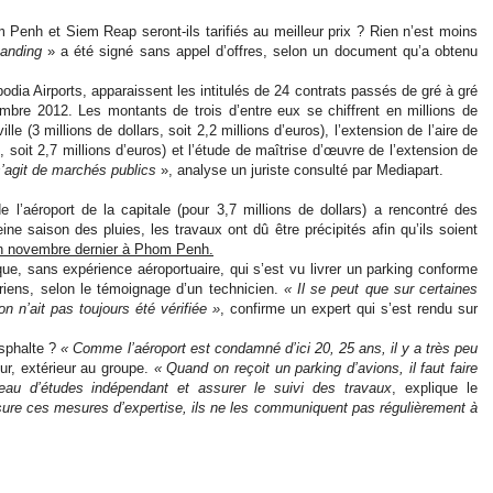
Penh et Siem Reap seront-ils tarifiés au meilleur prix ? Rien n’est moins
anding
» a été signé sans appel d’offres, selon un document qu’a obtenu
dia Airports, apparaissent les intitulés de 24 contrats passés de gré à gré
embre 2012. Les montants de trois d’entre eux se chiffrent en millions de
le (3 millions de dollars, soit 2,2 millions d’euros), l’extension de l’aire de
 soit 2,7 millions d’euros) et l’étude de maîtrise d’œuvre de l’extension de
l s’agit de marchés publics
», analyse un juriste consulté par Mediapart.
 l’aéroport de la capitale (pour 3,7 millions de dollars) a rencontré des
ine saison des pluies, les travaux ont dû être précipités afin qu’ils soient
n novembre dernier à Phom Penh.
e, sans expérience aéroportuaire, qui s’est vu livrer un parking conforme
riens, selon le témoignage d’un technicien.
« Il se peut que sur certaines
n n’ait pas toujours été vérifiée »
, confirme un expert qui s’est rendu sur
asphalte ?
« Comme l’aéroport est condamné d’ici 20, 25 ans, il y a très peu
eur, extérieur au groupe.
« Quand on reçoit un parking d’avions, il faut faire
au d’études indépendant et assurer le suivi des travaux
, explique le
ure ces mesures d’expertise, ils ne les communiquent pas régulièrement à