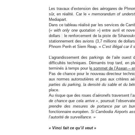
Les travaux d’extension des aérogares de Phnom 
sûr, en réalité. Car le «
memorandum of underst
Mediapart.
Dans ce tableau réalisé par les services de Cambo
(
« with only one quotation »
) entre avril et nov
dollars : le renforcement de la piste de Sihanoukvil
stationnement des avions (3,7 millions de dollars,
Phnom Penh et Siem Reap. «
C’est illégal car i
L’agrandissement des parkings de l’aile ouest de
difficultés techniques. Démarrés trop tard, en ple
terminés à temps pour l
e sommet de l’Asean – e
Pas de chance pour le nouveau directeur techniqu
aux normes autoroutières et pas aux critères aé
parties du parking, la densité du sable et du béto
place.
Au risque que des roues d’aéronefs traversent l’
de chance que cela arrive »
, poursuit l’observat
prendre des mesures de portance par un bure
fonctionnaire européen.
Si Cambodia Airports ass
l’autorité de surveillance. »
« Vinci fait ce qu’il veut »