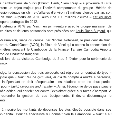
rts cambodgiens de Vinci (Phnom Penh, Siem Reap – à proximité du site
ntent un enjeu majeur pour l’activité aéroportuaire du groupe. Héritée de
ion dégage un chiffre d’affaires d’environ 71 millions d’euros par an, soit
al de Vinci Airports en 2011, autour de 150 millions d’euros –
cet équilibre
oports portugais fin 2012.
st détenu à 70 % par Vinci, en joint-venture avec
le groupe malaisien de
es sites et de leurs personnels sont présidées par
Louis-Roch Burgard,
qui
-Malmaison, siège du groupe, par Nicolas Notebaert, le président de Vinci
ort du Grand Ouest (AGO), la filiale de Vinci qui a obtenu la concession de
mètres séparant le Cambodge de la France, l’affaire Cambodia Airports
on de l’industrie française.
ult lors de sa visite au Cambodge
du 2 au 4 février, pour la cérémonie de
anouk.
odge, la concession des trois aéroports est régie par un contrat de type
«
gnifie que
« Vinci fait ce qu’il veut, et n’a de compte à rendre à personne,
t indépendant en droit aéroportuaire. Les relations entre les deux parties
, pour
« build, corporate and transfer »
. Ainsi, l’économie de ce pays pauvre
fic aérien, qui enrichit par contre l’exploitant grâce aux taxes d’aéroport. À
te reprendre la gestion de ces équipements, il devra dédommager le
ents.
t à inscrire les montants de dépenses les plus élevés possible dans ses
n capital. Pour ce spécialiste qui connaît bien le Cambodge,
« Vinci a eu