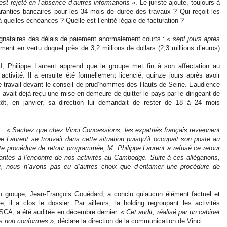
est rejeté en l’absence d’autres informations »
. Le juriste ajoute, toujours à
aranties bancaires pour les 34 mois de durée des travaux ? Qui reçoit les
 quelles échéances ? Quelle est l’entité légale de facturation ?
 signataires des délais de paiement anormalement courts :
« sept jours après
ement en vertu duquel près de 3,2 millions de dollars (2,3 millions d’euros)
 Philippe Laurent apprend que le groupe met fin à son affectation au
ctivité. Il a ensuite été formellement licencié, quinze jours après avoir
 de travail devant le conseil de prud’hommes des Hauts-de-Seine. L’audience
avait déjà reçu une mise en demeure de quitter le pays par le dirigeant de
tôt, en janvier, sa direction lui demandait de rester de 18 à 24 mois
e :
« Sachez que chez Vinci Concessions, les expatriés français reviennent
 Laurent se trouvait dans cette situation puisqu’il occupait son poste au
e procédure de retour programmée, M. Philippe Laurent a refusé ce retour
ntes à l’encontre de nos activités au Cambodge. Suite à ces allégations,
é, nous n’avons pas eu d’autres choix que d’entamer une procédure de
 du groupe, Jean-François Gouédard, a conclu qu’aucun élément factuel et
 il a clos le dossier. Par ailleurs, la holding regroupant les activités
a SCA, a été auditée en décembre dernier.
« Cet audit, réalisé par un cabinet
ues non conformes »
, déclare la direction de la communication de Vinci.