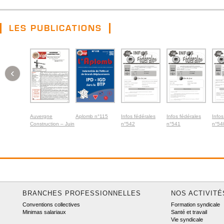
LES PUBLICATIONS
‹
Auvergne
Aplomb n°115
Infos fédérales
Infos fédérales
Infos
Construction – Juin
n°542
n°541
n°54
2026
BRANCHES PROFESSIONNELLES
NOS ACTIVITÉ
Conventions collectives
Formation syndicale
Minimas salariaux
Santé et travail
Vie syndicale