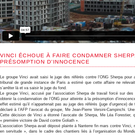
VINCI ÉCHOUE À FAIRE CONDAMNER SHERP
PRÉSOMPTION D’INNOCENCE
Le groupe Vinci avait saisi le juge des référés contre l’ONG Sherpa pour a
tribunal de grande instance de Paris a estimé que cette affaire ne releva
s’arrêter là et va saisir le juge du fond.
Le groupe Vinci, accusé par l’association Sherpa de travail forcé sur des
obtenir la condamnation de l’ONG pour atteinte à la présomption d’innocence
effet estimé qu’il n’appartenait pas au juge des référés (juge d’urgence) de 
déclaré à l’AFP l’avocat du groupe, Me Jean-Pierre Versini-Campinchi. Une 
Cette décision de Vinci a étonné l’avocate de Sherpa, Me Léa Forestier, 
« première victoire de David contre Goliath ».
L’association Sherpa avait déposé plainte à Nanterre fin mars contre Vinci, 
en servitude », dans le cadre des chantiers liés à l’organisation du Mondi