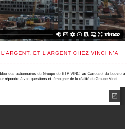
 L’ARGENT, ET L’ARGENT CHEZ VINCI N’A
emblée des actionnaires du Groupe de BTP VINCI au Carrousel du Louvre à
our répondre à vos questions et témoigner de la réalité du Groupe Vinci.