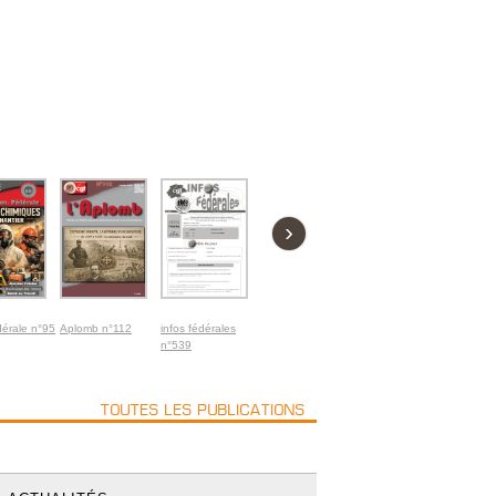
›
érale n°95
Aplomb n°112
infos fédérales
Infos fédérales
ActuMat –
Auver
n°539
n°538
décembre 2025
Constr
Novem
TOUTES LES PUBLICATIONS