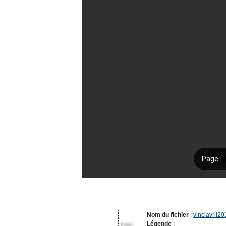
Nom du fichier
:
vinciavril20
Légende
: