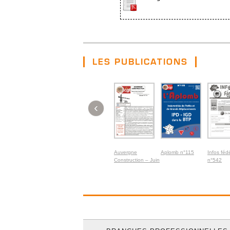
LES PUBLICATIONS
‹
Auvergne
Aplomb n°115
Infos féd
Construction – Juin
n°542
2026