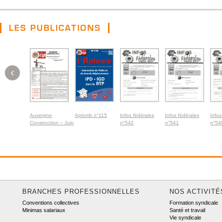
LES PUBLICATIONS
‹
Auvergne
Aplomb n°115
Infos fédérales
Infos fédérales
Infos
Construction – Juin
n°542
n°541
n°54
2026
BRANCHES PROFESSIONNELLES
NOS ACTIVITÉ
Conventions collectives
Formation syndicale
Minimas salariaux
Santé et travail
Vie syndicale