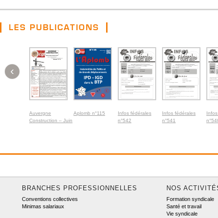
LES PUBLICATIONS
‹
Auvergne
Aplomb n°115
Infos fédérales
Infos fédérales
Infos
Construction – Juin
n°542
n°541
n°54
2026
BRANCHES PROFESSIONNELLES
NOS ACTIVITÉ
Conventions collectives
Formation syndicale
Minimas salariaux
Santé et travail
Vie syndicale