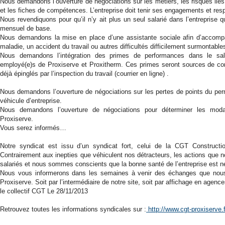
Nous demandons l’ouverture de négociations sur les métiers, les risques liés 
et les fiches de compétences. L’entreprise doit tenir ses engagements et resp
Nous revendiquons pour qu’il n’y ait plus un seul salarié dans l’entreprise
mensuel de base.
Nous demandons la mise en place d’une assistante sociale afin d’accompa
maladie, un accident du travail ou autres difficultés difficilement surmontable
Nous demandons l’intégration des primes de performances dans le sala
employé(e)s de Proxiserve et Proxitherm. Ces primes seront sources de confli
déjà épinglés par l’inspection du travail (courrier en ligne) .
Nous demandons l’ouverture de négociations sur les pertes de points du per
véhicule d’entreprise.
Nous demandons l’ouverture de négociations pour déterminer les moda
Proxiserve.
Vous serez informés…
Notre syndicat est issu d’un syndicat fort, celui de la CGT Construct
Contrairement aux inepties que véhiculent nos détracteurs, les actions que 
salariés et nous sommes conscients que la bonne santé de l’entreprise est né
Nous vous informerons dans les semaines à venir des échanges que nous 
Proxiserve. Soit par l’intermédiaire de notre site, soit par affichage en agence
le collectif CGT Le 28/11/2013
Retrouvez toutes les informations syndicales sur :
http://www.cgt-proxiserve.f