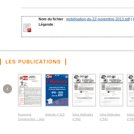
Nom du fichier
:
mobilisation-du-22-novembre-2013.pdf
( )
Légende
:
LES PUBLICATIONS
‹
Auvergne
Aplomb n°115
Infos fédérales
Infos fédérales
Infos
Construction – Juin
n°542
n°541
n°54
2026