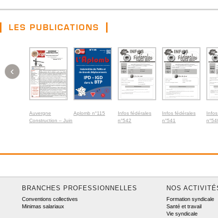
LES PUBLICATIONS
‹
Auvergne
Aplomb n°115
Infos fédérales
Infos fédérales
Infos
Construction – Juin
n°542
n°541
n°54
2026
BRANCHES PROFESSIONNELLES
NOS ACTIVITÉ
Conventions collectives
Formation syndicale
Minimas salariaux
Santé et travail
Vie syndicale