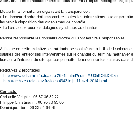
SMIC brut. Les remboursements de tous les frais (Repas, hébergement, dé
Mettre fin à l’omerta, en organisant la transparence :
• Le donneur d’ordre doit transmettre toutes les informations aux organisati
les tenir à disposition des organismes de contrôle ;
• Le libre accès pour les délégués syndicaux au chantier ;
Rendre responsable les donneurs d’ordre qui sont les vrais responsables…
A l’issue de cette initiative les militants se sont réunis à l’UL de Dunkerqu
salariés des entreprises intervenantes sur le chantier du terminal méthanier d
bureau, à l’intérieur du site qui leur permette de rencontrer les salariés dan
Retrouvez 2 reportages :
–
http://www.deltafm.fr/actu/actu-26749.html?num=#.U05BO8dQDx5
–
http://archives.tele-astv.fr/video-4343-le-jt–11-avril-2014.html
Contacts
:
Christelle Veignie : 06 37 36 82 22
Philippe Christmann : 06 76 78 95 86
Dominique Ben : 06 33 54 64 79