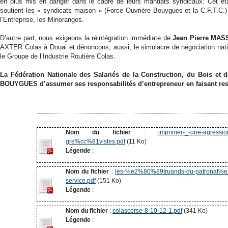
en plus mis en danger dans le cadre de leurs mandats syndicaux. Cet état 
soutient les « syndicats maison » (Force Ouvrière Bouygues et la C.F.T.C.)
l’Entreprise, les Minoranges.
D’autre part, nous exigeons la réintégration immédiate de
Jean Pierre MA
AXTER Colas à Douai et dénoncons, aussi, le simulacre de négociation nat
le Groupe de l’Industrie Routière Colas.
La Fédération Nationale des Salariés de la Construction, du Bois e
BOUYGUES d’assumer ses responsabilités d’entrepreneur en faisant resp
Nom du fichier
:
imprimer-_-une-agression
gre%cc%81vistes.pdf
(11 Ko)
Légende
:
Nom du fichier
:
les-%e2%80%89truands-du-patronat%e
service.pdf
(151 Ko)
Légende
:
Nom du fichier
:
colascorse-8-10-12-1.pdf
(341 Ko)
Légende
: