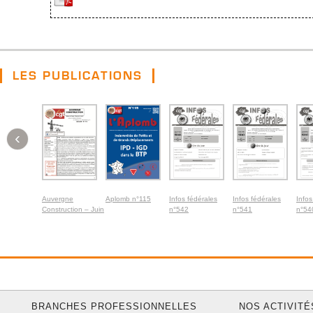
LES PUBLICATIONS
‹
Auvergne
Aplomb n°115
Infos fédérales
Infos fédérales
Infos
Construction – Juin
n°542
n°541
n°54
2026
BRANCHES PROFESSIONNELLES
NOS ACTIVITÉ