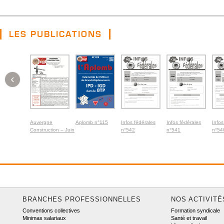
LES PUBLICATIONS
‹
Auvergne
Aplomb n°115
Infos fédérales
Infos fédérales
Infos
Construction – Juin
n°542
n°541
n°54
2026
BRANCHES PROFESSIONNELLES
NOS ACTIVITÉ
Conventions collectives
Formation syndicale
Minimas salariaux
Santé et travail