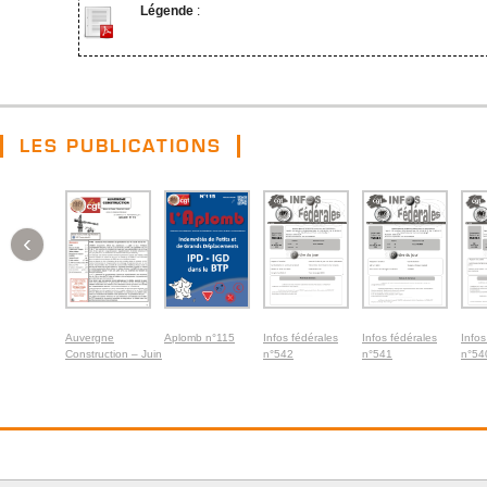
Légende
:
LES PUBLICATIONS
‹
Auvergne
Aplomb n°115
Infos fédérales
Infos fédérales
Infos
Construction – Juin
n°542
n°541
n°54
2026