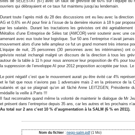
sites de SELESTAT (67) avec un taux de gréviste de 60% sur l’équipe du
ouvriers qui débrayaient et ce taux fut maintenu jusqu’au lendemain.
Durant toute l’après midi du 28 des discussions ont eu lieu avec la directi
AG et 0,6% en AI pour finir à l’issue de la dernière réunion à 18 h par propo
par les salariés. Durant les tractations les grévistes ont été agréablement
Métallos d’une Entreprise de Séles tat (AMCOR) venir soutenir avec une 
amenant avec eux toute leur logistique. Sur 50 ans l’entreprise n’avait jamai
mouvement alors d’une telle ampleur ce fut un grand moment très intense pour
L’équipe de nuit, 25 personnes (30 personnes avec les intérimaires) ont ce
gréviste restait inchangé malgré un discours de la direction à tous les gré
autour de la table à 11 h pour nous annoncer leur proposition de 4% pour t
la suppression de l’enveloppe AI pour 2012 proposition acceptée par tous. Le t
Le point négatif c’est que le mouvement aurait pu être évité car 4% repré
et le fait que nous n’avions pas 1 adversaire mais 2 en la présence de la C
salariés et qui se plaignait qu’on ait fâché Anne LEITZGEN, Présidente d
médaille la veille à Paris !!!
Il faut reconnaitre quand même la volonté de maintenir le dialogue de Mr J
et présent dans l’entreprise depuis 35 ans, car les autres et les prochains n
Au total sur 2 ans c’est 10 % d’augmentation à la SALM (6 % en 2011).
Nom du fichier
:
nego-salm.pdf
(1 Mo)