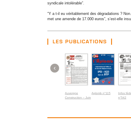
syndicale intolérable”.
“Y a t-il eu véritablement des dégradations ? Non
met une amende de 17.000 euros”, s’est-elle insu
LES PUBLICATIONS
‹
Auvergne
Aplomb n°115
Infos féd
Construction – Juin
n°542
2026