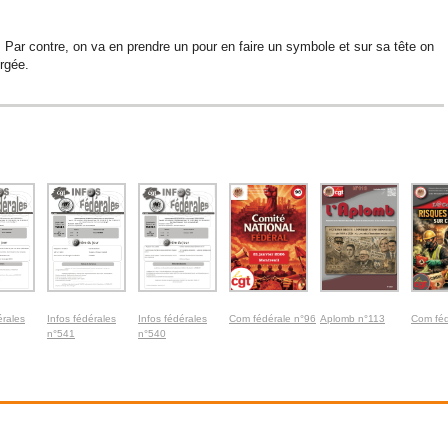
. Par contre, on va en prendre un pour en faire un symbole et sur sa tête on
rgée.
érales
Infos fédérales
Infos fédérales
Com fédérale n°96
Aplomb n°113
Com féd
n°541
n°540