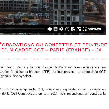
ÉGRADATIONS OU CONFETTIS ET PEINTURE
 D’UN CADRE CGT – PARIS (FRANCE) – 26
imples confettis ? La cour d’appel de Paris est revenue lundi sur une
ration française du bâtiment (FFB), l’unique prévenu, un cadre de la CGT
à genoux” son syndicat.
u”, comme l’a rebaptisé la CGT, trouve son origine dans une manifestation
ts de la CGT-Construction, en avril 2014, pour revendiquer un départ à la