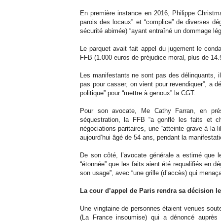
En première instance en 2016, Philippe Christma
parois des locaux” et “complice” de diverses dégr
sécurité abimée) “ayant entraîné un dommage lég
Le parquet avait fait appel du jugement le con
FFB (1.000 euros de préjudice moral, plus de 14.50
Les manifestants ne sont pas des délinquants, il
pas pour casser, on vient pour revendiquer”, a dé
politique” pour “mettre à genoux” la CGT.
Pour son avocate, Me Cathy Farran, en prés
séquestration, la FFB “a gonflé les faits et ch
négociations paritaires, une “atteinte grave à la l
aujourd’hui âgé de 54 ans, pendant la manifestati
De son côté, l’avocate générale a estimé que le 
“étonnée” que les faits aient été requalifiés en 
son usage”, avec “une grille (d’accès) qui menaçai
La cour d’appel de Paris rendra sa décision le
Une vingtaine de personnes étaient venues souten
(La France insoumise) qui a dénoncé auprès d