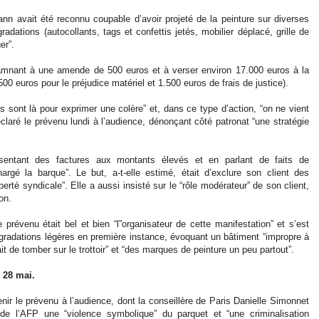
nn avait été reconnu coupable d’avoir projeté de la peinture sur diverses
adations (autocollants, tags et confettis jetés, mobilier déplacé, grille de
er”.
damnant à une amende de 500 euros et à verser environ 17.000 euros à la
0 euros pour le préjudice matériel et 1.500 euros de frais de justice).
s sont là pour exprimer une colère” et, dans ce type d’action, “on ne vient
claré le prévenu lundi à l’audience, dénonçant côté patronat “une stratégie
entant des factures aux montants élevés et en parlant de faits de
argé la barque”. Le but, a-t-elle estimé, était d’exclure son client des
iberté syndicale”. Elle a aussi insisté sur le “rôle modérateur” de son client,
on.
prévenu était bel et bien “l”organisateur de cette manifestation” et s’est
dégradations légères en première instance, évoquant un bâtiment “impropre à
t de tomber sur le trottoir” et “des marques de peinture un peu partout”.
 28 mai.
ir le prévenu à l’audience, dont la conseillère de Paris Danielle Simonnet
e l’AFP une “violence symbolique” du parquet et “une criminalisation