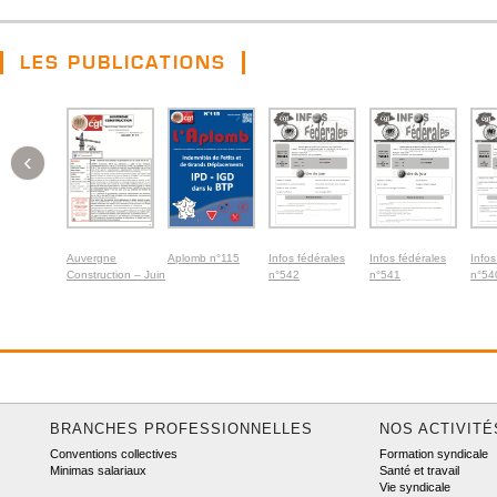
LES PUBLICATIONS
‹
Auvergne
Aplomb n°115
Infos fédérales
Infos fédérales
Infos
Construction – Juin
n°542
n°541
n°54
2026
BRANCHES PROFESSIONNELLES
NOS ACTIVITÉ
Conventions collectives
Formation syndicale
Minimas salariaux
Santé et travail
Vie syndicale