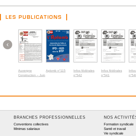
LES PUBLICATIONS
‹
Auvergne
Aplomb n°115
Infos fédérales
Infos fédérales
Infos
Construction – Juin
n°542
n°541
n°54
2026
BRANCHES PROFESSIONNELLES
NOS ACTIVITÉ
Conventions collectives
Formation syndicale
Minimas salariaux
Santé et travail
Vie syndicale