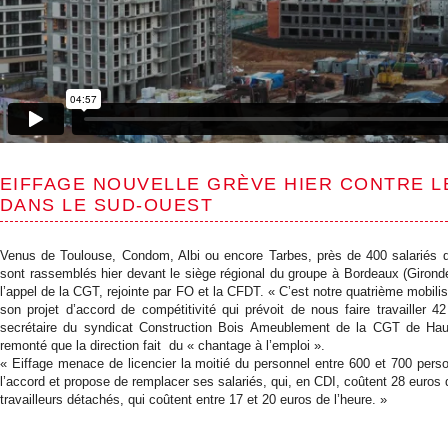
EIFFAGE NOUVELLE GRÈVE HIER CONTRE L
DANS LE SUD-OUEST
Venus de Toulouse, Condom, Albi ou encore Tarbes, près de 400 salariés 
sont rassemblés hier devant le siège régional du groupe à Bordeaux (Gironde
l’appel de la CGT, rejointe par FO et la CFDT. « C’est notre quatrième mobilisa
son projet d’accord de compétitivité qui prévoit de nous faire travailler 
secrétaire du syndicat Construction Bois Ameublement de la CGT de Haut
remonté que la direction fait du « chantage à l’emploi ».
« Eiffage menace de licencier la moitié du personnel entre 600 et 700 pers
l’accord et propose de remplacer ses salariés, qui, en CDI, coûtent 28 euros 
travailleurs détachés, qui coûtent entre 17 et 20 euros de l’heure. »