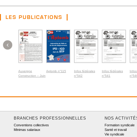
LES PUBLICATIONS
‹
Auvergne
Aplomb n°115
Infos fédérales
Infos fédérales
Infos
Construction – Juin
n°542
n°541
n°54
2026
BRANCHES PROFESSIONNELLES
NOS ACTIVITÉ
Conventions collectives
Formation syndicale
Minimas salariaux
Santé et travail
Vie syndicale