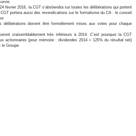
survie.
 février 2016, la CGT s’abstiendra sur toutes les délibérations qui portent
a CGT portera aussi des revendications sur le formalisme du CA : le conseil
our
s délibérations doivent être formellement mises aux votes pour chaque
ront vraisemblablement très inférieurs à 2014. C’est pourquoi la CGT
 aux actionnaires (pour mémoire : dividendes 2014 = 125% du résultat net)
s le Groupe