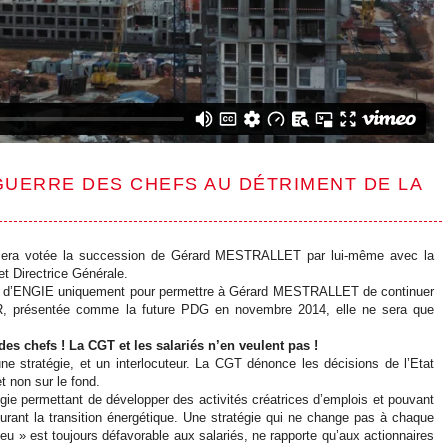
 GUERRE DES CHEFS AU DÉTRIMENT DE LA
er sera votée la succession de Gérard MESTRALLET par lui-même avec la
t Directrice Générale.
ance d’ENGIE uniquement pour permettre à Gérard MESTRALLET de continuer
R, présentée comme la future PDG en novembre 2014, elle ne sera que
es chefs ! La CGT et les salariés n’en veulent pas !
ne stratégie, et un interlocuteur. La CGT dénonce les décisions de l’Etat
 non sur le fond.
égie permettant de développer des activités créatrices d’emplois et pouvant
urant la transition énergétique. Une stratégie qui ne change pas à chaque
 » est toujours défavorable aux salariés, ne rapporte qu’aux actionnaires