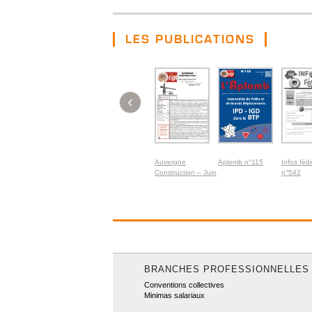
LES PUBLICATIONS
‹
Auvergne
Aplomb n°115
Infos féd
Construction – Juin
n°542
2026
BRANCHES PROFESSIONNELLES
Conventions collectives
Minimas salariaux