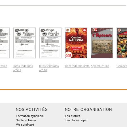
érales
Infos fédérales
Infos fédérales
Com fédérale n°96
Aplomb n°113
Com féd
n°541
n°540
NOS ACTIVITÉS
NOTRE ORGANISATION
Formation syndicale
Les statuts
Santé et travail
Trombinoscope
Vie syndicale