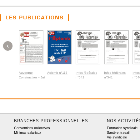
LES PUBLICATIONS
‹
Auvergne
Aplomb n°115
Infos fédérales
Infos fédérales
Infos
Construction – Juin
n°542
n°541
n°54
2026
BRANCHES PROFESSIONNELLES
NOS ACTIVITÉ
Conventions collectives
Formation syndicale
Minimas salariaux
Santé et travail
Vie syndicale