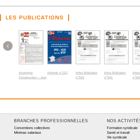
LES PUBLICATIONS
‹
Auvergne
Aplomb n°115
Infos fédérales
Infos fédérales
Infos
Construction – Juin
n°542
n°541
n°54
2026
BRANCHES PROFESSIONNELLES
NOS ACTIVITÉ
Conventions collectives
Formation syndicale
Minimas salariaux
Santé et travail
Vie syndicale