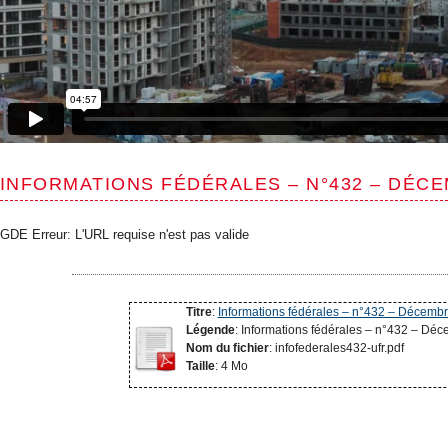
INFORMATIONS FÉDÉRALES – N°432 – DÉCE
GDE Erreur: L'URL requise n'est pas valide
Titre
:
Informations fédérales – n°432 – Décemb
Légende
: Informations fédérales – n°432 – Dé
Nom du fichier
: infofederales432-ufr.pdf
Taille
: 4 Mo