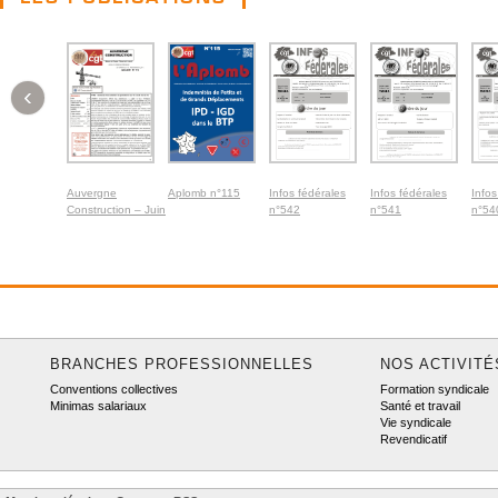
‹
Auvergne
Aplomb n°115
Infos fédérales
Infos fédérales
Infos
Construction – Juin
n°542
n°541
n°54
2026
BRANCHES PROFESSIONNELLES
NOS ACTIVITÉ
Conventions collectives
Formation syndicale
Minimas salariaux
Santé et travail
Vie syndicale
Revendicatif