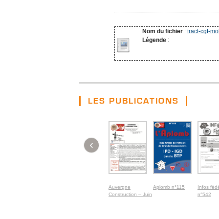
Nom du fichier
:
tract-cgt-mob
Légende
:
LES PUBLICATIONS
‹
Auvergne
Aplomb n°115
Infos féd
Construction – Juin
n°542
2026