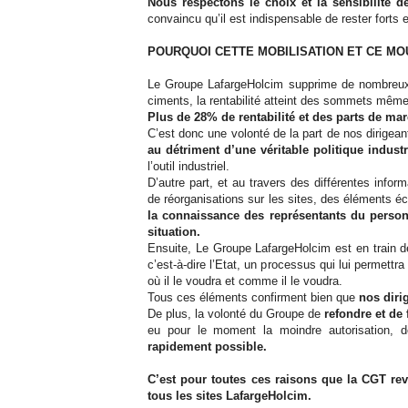
Nous respectons le choix et la sensibilité 
convaincu qu’il est indispensable de rester for
POURQUOI CETTE MOBILISATION ET CE M
Le Groupe LafargeHolcim supprime de nombreux 
ciments, la rentabilité atteint des sommets même
Plus de 28% de rentabilité et des parts de mar
C’est donc une volonté de la part de nos dirigean
au détriment d’une véritable politique industr
l’outil industriel.
D’autre part, et au travers des différentes info
de réorganisations sur les sites, des éléments 
la connaissance des représentants du personn
situation.
Ensuite, Le Groupe LafargeHolcim est en train de 
c’est-à-dire l’Etat, un processus qui lui permettr
où il le voudra et comme il le voudra.
Tous ces éléments confirment bien que
nos diri
De plus, la volonté du Groupe de
refondre et de 
eu pour le moment la moindre autorisation,
rapidement possible.
C’est pour toutes ces raisons que la CGT rev
tous les sites LafargeHolcim.