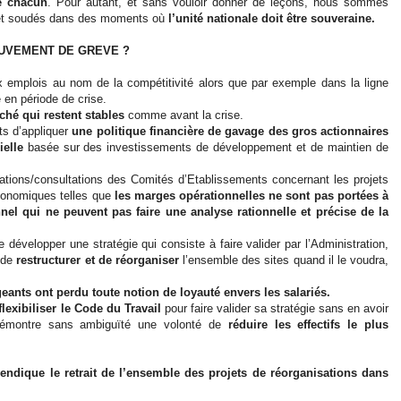
de chacun
. Pour autant, et sans vouloir donner de leçons, nous sommes
ts et soudés dans des moments où
l’unité nationale doit être souveraine.
OUVEMENT DE GREVE ?
emplois au nom de la compétitivité alors que par exemple dans la ligne
 en période de crise.
ché qui restent stables
comme avant la crise.
ts d’appliquer
une politique financière de gavage des gros actionnaires
ielle
basée sur des investissements de développement et de maintien de
rmations/consultations des Comités d’Etablissements concernant les projets
économiques telles que
les marges opérationnelles ne sont pas portées à
el qui ne peuvent pas faire une analyse rationnelle et précise de la
développer une stratégie qui consiste à faire valider par l’Administration,
a de
restructurer et de réorganiser
l’ensemble des sites quand il le voudra,
geants ont perdu toute notion de loyauté envers les salariés.
flexibiliser le Code du Travail
pour faire valider sa stratégie sans en avoir
 démontre sans ambiguïté une volonté de
réduire les effectifs le plus
endique le retrait de l’ensemble des projets de réorganisations dans