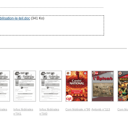
ilisation-le-teil.doc
(341 Ko)
érales
Infos fédérales
Infos fédérales
Com fédérale n°96
Aplomb n°113
Com féd
n°541
n°540