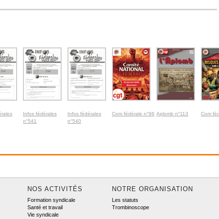
érales
Infos fédérales
Infos fédérales
Com fédérale n°96
Aplomb n°113
Com féd
n°541
n°540
NOS ACTIVITÉS
NOTRE ORGANISATION
Formation syndicale
Les statuts
Santé et travail
Trombinoscope
Vie syndicale