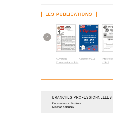
LES PUBLICATIONS
‹
Auvergne
Aplomb n°115
Infos féd
Construction – Juin
n°542
2026
BRANCHES PROFESSIONNELLES
Conventions collectives
Minimas salariaux