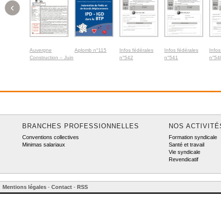
‹
Auvergne
Aplomb n°115
Infos fédérales
Infos fédérales
Infos
Construction – Juin
n°542
n°541
n°54
2026
BRANCHES PROFESSIONNELLES
NOS ACTIVITÉ
Conventions collectives
Formation syndicale
Minimas salariaux
Santé et travail
Vie syndicale
Revendicatif
Mentions légales
-
Contact
-
RSS