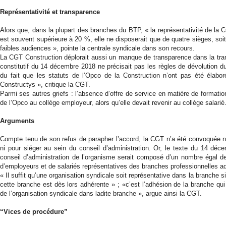
Représentativité et transparence
Alors que, dans la plupart des branches du BTP, « la représentativité de la 
est souvent supérieure à 20 %, elle ne disposerait que de quatre sièges, soit
faibles audiences », pointe la centrale syndicale dans son recours.
La CGT Construction déplorait aussi un manque de transparence dans la transi
constitutif du 14
décembre 2018
ne précisait pas les règles de dévolution du
du fait que les statuts de l’Opco de la Construction n’ont pas été éla
Constructys », critique la CGT.
Parmi ses autres griefs : l’absence d’offre de service en matière de formation
de l’Opco au collège employeur, alors qu’elle devait revenir au collège salarié
Arguments
Compte tenu de son refus de parapher l’accord, la CGT n’a été convoquée ni 
ni pour siéger au sein du conseil d’administration. Or, le texte du 14 déc
conseil d’administration de l’organisme serait composé d’un nombre égal de
d’employeurs et de salariés représentatives des branches professionnelles adh
« Il suffit qu’une organisation syndicale soit représentative dans la branche s
cette branche est dès lors adhérente » ; «c’est l’adhésion de la branche qui 
de l’organisation syndicale dans ladite branche », argue ainsi la CGT.
“Vices de procédure”