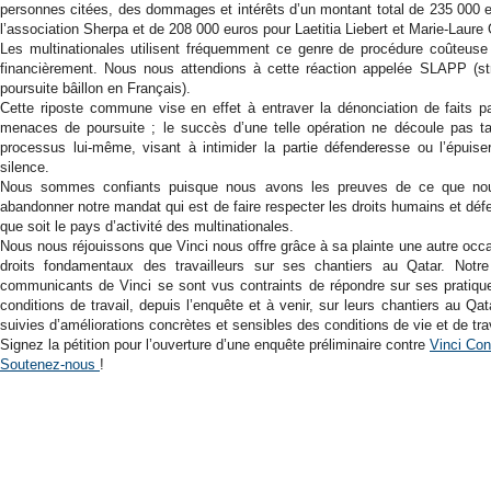
personnes citées, des dommages et intérêts d’un montant total de 235 000 
l’association Sherpa et de 208 000 euros pour Laetitia Liebert et Marie-Laure 
Les multinationales utilisent fréquemment ce genre de procédure coûteuse
financièrement. Nous nous attendions à cette réaction appelée SLAPP (strat
poursuite bâillon en Français).
Cette riposte commune vise en effet à entraver la dénonciation de faits p
menaces de poursuite ; le succès d’une telle opération ne découle pas ta
processus lui-même, visant à intimider la partie défenderesse ou l’épuise
silence.
Nous sommes confiants puisque nous avons les preuves de ce que nous
abandonner notre mandat qui est de faire respecter les droits humains et dé
que soit le pays d’activité des multinationales.
Nous nous réjouissons que Vinci nous offre grâce à sa plainte une autre occas
droits fondamentaux des travailleurs sur ses chantiers au Qatar. Notre
communicants de Vinci se sont vus contraints de répondre sur ses pratiques,
conditions de travail, depuis l’enquête et à venir, sur leurs chantiers au Q
suivies d’améliorations concrètes et sensibles des conditions de vie et de trav
Signez la pétition pour l’ouverture d’une enquête préliminaire contre
Vinci Con
Soutenez-nous
!