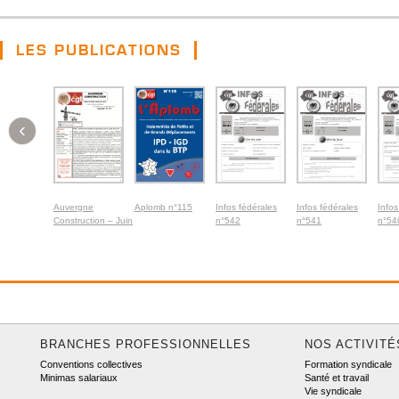
LES PUBLICATIONS
‹
Auvergne
Aplomb n°115
Infos fédérales
Infos fédérales
Infos
Construction – Juin
n°542
n°541
n°54
2026
BRANCHES PROFESSIONNELLES
NOS ACTIVITÉ
Conventions collectives
Formation syndicale
Minimas salariaux
Santé et travail
Vie syndicale