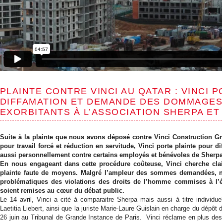
PLAINTE CONTRE VINCI AU QATAR : VINCI 
DIFFAMATION ET DEMANDE DES DOMMAGES
EXORBITANTS À L’ASSOCIATION SHERPA ET
Suite à la plainte que nous avons déposé contre Vinci Construction Gra
pour travail forcé et réduction en servitude, Vinci porte plainte pour d
aussi personnellement contre certains employés et bénévoles de Sherpa
En nous engageant dans cette procédure coûteuse, Vinci cherche clai
plainte faute de moyens. Malgré l’ampleur des sommes demandées, 
problématiques des violations des droits de l’homme commises à l’ét
soient remises au cœur du débat public.
Le 14 avril, Vinci a cité à comparaitre Sherpa mais aussi à titre individue
Laetitia Liebert, ainsi que la juriste Marie-Laure Guislain en charge du dépôt 
26 juin au Tribunal de Grande Instance de Paris. Vinci réclame en plus 