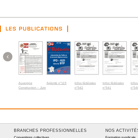
LES PUBLICATIONS
‹
Auvergne
Aplomb n°115
Infos fédérales
Infos fédérales
Infos
Construction – Juin
n°542
n°541
n°54
2026
BRANCHES PROFESSIONNELLES
NOS ACTIVITÉ
Conventions collectives
Formation syndicale