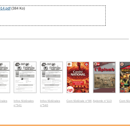
014.pdf
(384 Ko)
érales
Infos fédérales
Infos fédérales
Com fédérale n°96
Aplomb n°113
Com féd
n°541
n°540