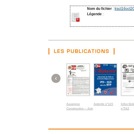
Nom du fichier
:
tract16oct2
Légende
:
LES PUBLICATIONS
‹
Auvergne
Aplomb n°115
Infos féd
Construction – Juin
n°542
2026