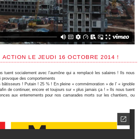
ACTION LE JEUDI 16 OCTOBRE 2014 !
us tuent socialement avec l’aumône qui a remplacé les salaires ! Ils nous
qui provoque des comportements
s bâtisseurs ! Putain ! 25 % ! En pleine « commémoration » de l’ « ignoble
in de continuer, encore et toujours sur « plus jamais ça ! » Ils nous tuent
uences aux enterrements pour nos camarades morts sur les chantiers, ou