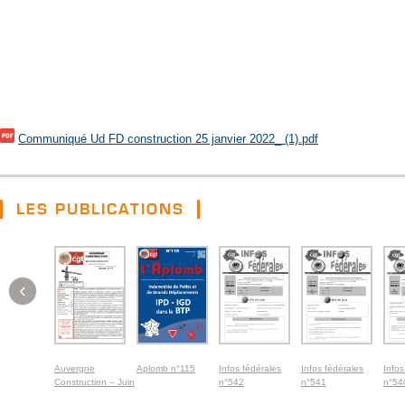
Communiqué Ud FD construction 25 janvier 2022_ (1).pdf
LES PUBLICATIONS
‹
Auvergne
Aplomb n°115
Infos fédérales
Infos fédérales
Infos
Construction – Juin
n°542
n°541
n°54
2026