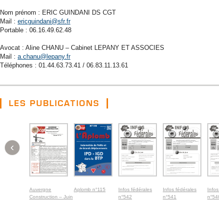
Nom prénom : ERIC GUINDANI DS CGT
Mail :
ericguindani@sfr.fr
Portable : 06.16.49.62.48
Avocat : Aline CHANU – Cabinet LEPANY ET ASSOCIES
Mail :
a.chanu@lepany.fr
Téléphones : 01.44.63.73.41 / 06.83.11.13.61
LES PUBLICATIONS
‹
Auvergne
Aplomb n°115
Infos fédérales
Infos fédérales
Infos
Construction – Juin
n°542
n°541
n°54
2026