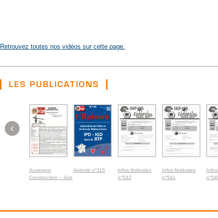
Retrouvez toutes nos vidéos sur cette page.
LES PUBLICATIONS
‹
Auvergne
Aplomb n°115
Infos fédérales
Infos fédérales
Infos
Construction – Juin
n°542
n°541
n°54
2026