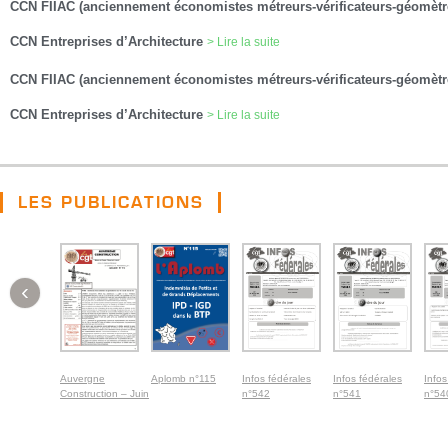
CCN FIIAC (anciennement économistes métreurs-vérificateurs-géomèt
CCN Entreprises d’Architecture
> Lire la suite
CCN FIIAC (anciennement économistes métreurs-vérificateurs-géomèt
CCN Entreprises d’Architecture
> Lire la suite
LES PUBLICATIONS
‹
Auvergne
Aplomb n°115
Infos fédérales
Infos fédérales
Infos
Construction – Juin
n°542
n°541
n°54
2026