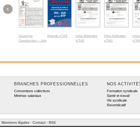
‹
Auvergne
Aplomb n°115
Infos fédérales
Infos fédérales
Infos
Construction – Juin
n°542
n°541
n°54
2026
BRANCHES PROFESSIONNELLES
NOS ACTIVITÉ
Conventions collectives
Formation syndicale
Minimas salariaux
Santé et travail
Vie syndicale
Revendicatif
Mentions légales
-
Contact
-
RSS