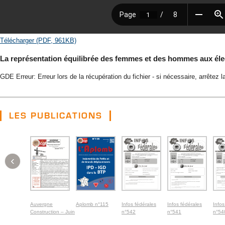
Télécharger (PDF, 961KB)
La représentation équilibrée des femmes et des hommes aux éle
GDE Erreur: Erreur lors de la récupération du fichier - si nécessaire, arrêtez l
LES PUBLICATIONS
‹
Auvergne
Aplomb n°115
Infos fédérales
Infos fédérales
Infos
Construction – Juin
n°542
n°541
n°54
2026